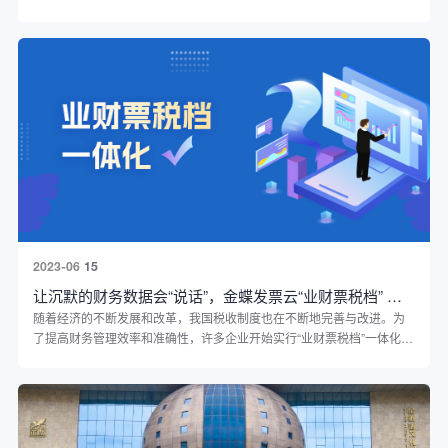
家会计学院国际会议中心顺利举行。
2023-06
15
让沉默的财务数据会“说话”，金蝶发票云“业财票税档” 一体化方案
随着经济的不断发展和改革，我国税收制度也在不断地完善与改进。为
了提高财务管理效率和准确性，许多企业开始实行“业财票税档”一体化的
管理模式。这种模式不仅可以提高企业的财务管理效率，还可以减少纳
税风险和税务纠纷的发生，具有非常重要的意义。所谓“业财票税档”一体
化，即在“管好票、记好账、算好钱、控好税”上实现全方位管控。