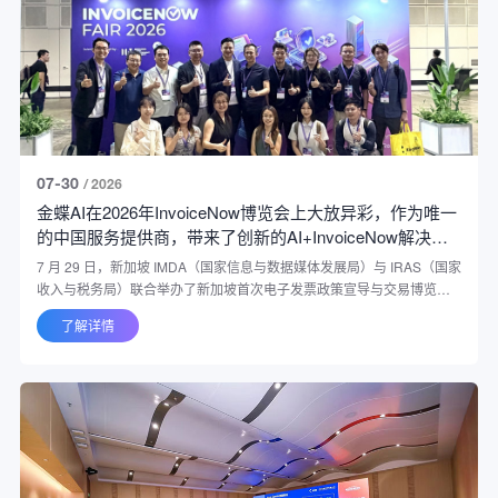
07-30
/ 2026
金蝶AI在2026年InvoiceNow博览会上大放异彩，作为唯一
的中国服务提供商，带来了创新的AI+InvoiceNow解决方
案 Kingdee AI Shines in InvoiceNow Fair 2026, Bringing
7 月 29 日，新加坡 IMDA（国家信息与数据媒体发展局）与 IRAS（国家
Innovative AI + InvoiceNow Solutions as the Only Chinese
收入与税务局）联合举办了新加坡首次电子发票政策宣导与交易博览
Service Provider
会，吸引了超过 90 家通过政府认证的专业服务厂商参展，并汇聚了超过
了解详情
6,000 名企业代表及行业人士参与。Kingdee 作为来自中国的唯一参展
服务商，携领先的 Kingdee AI + InvoiceNow 解决方案 亮相展会，与众
多新加坡企业深入交流，凭借创新的 AI 解决方案获得现场客户的广泛认
可和积极反馈。