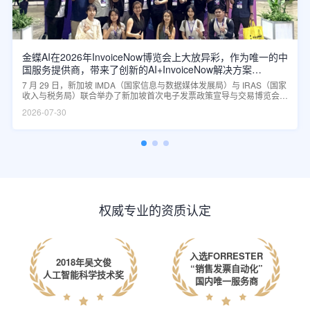
金蝶AI在2026年InvoiceNow博览会上大放异彩，作为唯一的中
国服务提供商，带来了创新的AI+InvoiceNow解决方案
Kingdee AI Shines in InvoiceNow Fair 2026, Bringing
7 月 29 日，新加坡 IMDA（国家信息与数据媒体发展局）与 IRAS（国家
Innovative AI + InvoiceNow Solutions as the Only Chinese
收入与税务局）联合举办了新加坡首次电子发票政策宣导与交易博览会，
Service Provider
吸引了超过 90 家通过政府认证的专业服务厂商参展，并汇聚了超过
2026-07-30
6,000 名企业代表及行业人士参与。Kingdee 作为来自中国的唯一参展服
务商，携领先的 Kingdee AI + InvoiceNow 解决方案 亮相展会，与众多
新加坡企业深入交流，凭借创新的 AI 解决方案获得现场客户的广泛认可
和积极反馈。
权威专业的资质认定
入选FORRESTER
2018年吴文俊
“销售发票自动化”
人工智能科学技术奖
国内唯一服务商